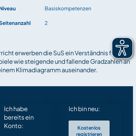
Niveau
Basiskompetenzen
Seitenanzahl
2
icht erwerben die SuS ein Verständnis für
iele wie steigende und fallende Gradzahlen an
 einem Klimadiagramm auseinander.
Ich habe
Ich bin neu:
bereits ein
Konto:
Kostenlos
registrieren