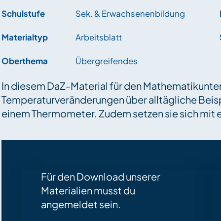
Schulstufe
Sek. & Erwachsenenbildung
Materialtyp
Arbeitsblatt
Oberthema
Übergreifendes
In diesem DaZ-Material für den Mathematikunterr
Temperaturveränderungen über alltägliche Beisp
einem Thermometer. Zudem setzen sie sich mit
Für den Download unserer
Materialien musst du
angemeldet sein.