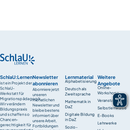
SchlaU:Lernen
Newsletter
Lernmaterial
Weitere
Alphabetisierung
abonnieren
Angebote
ist ein Projekt der
Online-
SchlaU-
Deutsch als
Abonniere jetzt
Workshops
Werkstatt für
Zweitsprache
unseren
Migrationspädagogik.
monatlichen
Veranstaltungen
Mathematik in
Wir verändern
Newsletter und
DaZ
Selbstlernkurse
Bildungspraxis
bleibe bestens
und schaffen so
Digitale Bildung
informiert über
E-Books
Chancen­
in DaZ
unsere Arbeit,
Lehrwerke
gerechtigkeit für
Fortbildungen
Sozio-