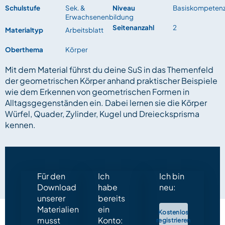
Schulstufe
Sek. &
Niveau
Basiskompeten
Erwachsenenbildung
Seitenanzahl
2
Materialtyp
Arbeitsblatt
Oberthema
Körper
Mit dem Material führst du deine SuS in das Themenfeld
der geometrischen Körper anhand praktischer Beispiele
wie dem Erkennen von geometrischen Formen in
Alltagsgegenständen ein. Dabei lernen sie die Körper
Würfel, Quader, Zylinder, Kugel und Dreiecksprisma
kennen.
Für den
Ich
Ich bin
Download
habe
neu:
unserer
bereits
Materialien
ein
Kostenlos
musst
Konto:
registrieren