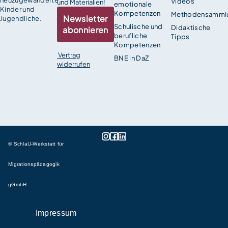
neuzugewanderte
Videos
und Materialien!
emotionale
Kinder und
Kompetenzen
Methodensamml
Newsletter
Jugendliche.
Schulische und
Didaktische
abonnieren
berufliche
Tipps
Kompetenzen
Vertrag
BNE in DaZ
widerrufen
© SchlaU-Werkstatt für
Migrationspädagogik
gGmbH
Impressum