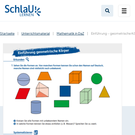
Startseite
|
Unterrichtsmaterial
|
Mathematik in DaZ
|
Einführung – geometrische K