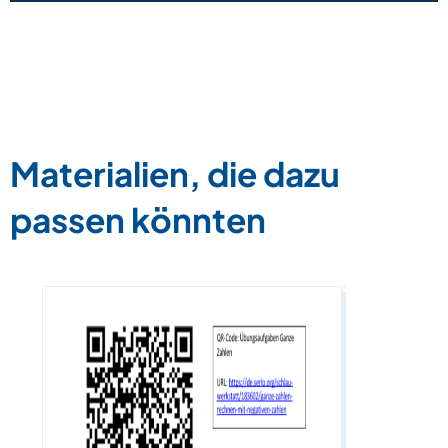
Materialien, die dazu
passen könnten
Vertiefung
Größen
Zum Materia