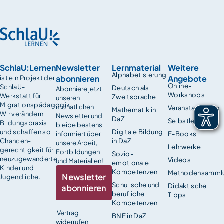
SchlaU:Lernen
Newsletter
Lernmaterial
Weitere
Alphabetisierung
abonnieren
Angebote
ist ein Projekt der
Online-
SchlaU-
Deutsch als
Abonniere jetzt
Workshops
Werkstatt für
Zweitsprache
unseren
Migrationspädagogik.
monatlichen
Veranstaltungen
Mathematik in
Wir verändern
Newsletter und
DaZ
Selbstlernkurse
Bildungspraxis
bleibe bestens
und schaffen so
Digitale Bildung
informiert über
E-Books
Chancen­
in DaZ
unsere Arbeit,
Lehrwerke
gerechtigkeit für
Fortbildungen
Sozio-
neuzugewanderte
Videos
und Materialien!
emotionale
Kinder und
Kompetenzen
Methodensamml
Newsletter
Jugendliche.
Schulische und
Didaktische
abonnieren
berufliche
Tipps
Kompetenzen
Vertrag
BNE in DaZ
widerrufen