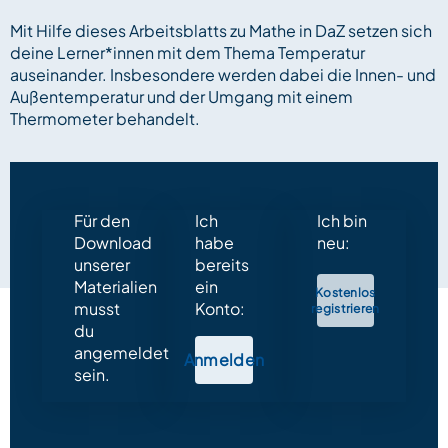
Mit Hilfe dieses Arbeitsblatts zu Mathe in DaZ setzen sich
deine Lerner*innen mit dem Thema Temperatur
auseinander. Insbesondere werden dabei die Innen- und
Außentemperatur und der Umgang mit einem
Thermometer behandelt.
Für den
Ich
Ich bin
Download
habe
neu:
unserer
bereits
Materialien
ein
Kostenlos
musst
Konto:
registrieren
du
angemeldet
Anmelden
sein.