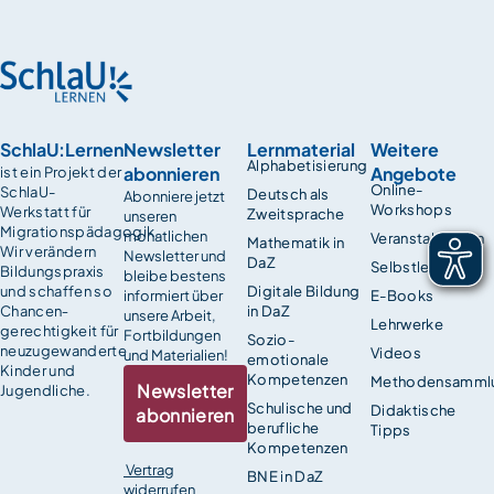
SchlaU:Lernen
Newsletter
Lernmaterial
Weitere
Alphabetisierung
abonnieren
Angebote
ist ein Projekt der
Online-
SchlaU-
Deutsch als
Abonniere jetzt
Workshops
Werkstatt für
Zweitsprache
unseren
Migrationspädagogik.
monatlichen
Veranstaltungen
Mathematik in
Wir verändern
Newsletter und
DaZ
Selbstlernkurse
Bildungspraxis
bleibe bestens
und schaffen so
Digitale Bildung
informiert über
E-Books
Chancen­
in DaZ
unsere Arbeit,
Lehrwerke
gerechtigkeit für
Fortbildungen
Sozio-
neuzugewanderte
Videos
und Materialien!
emotionale
Kinder und
Kompetenzen
Methodensamml
Newsletter
Jugendliche.
Schulische und
Didaktische
abonnieren
berufliche
Tipps
Kompetenzen
Vertrag
BNE in DaZ
widerrufen