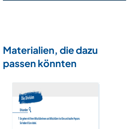
Materialien, die dazu
passen könnten
Übungen zu
Grundrech
Zum Materia