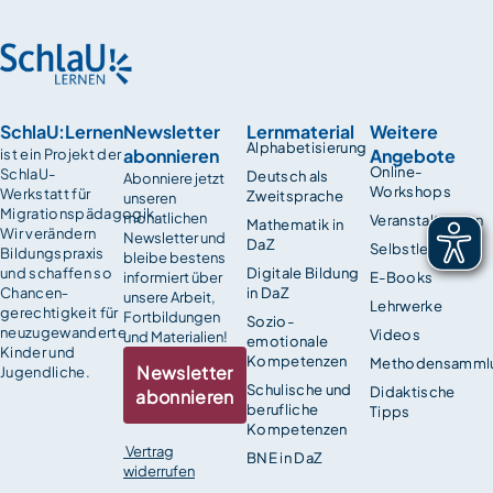
SchlaU:Lernen
Newsletter
Lernmaterial
Weitere
Alphabetisierung
abonnieren
Angebote
ist ein Projekt der
Online-
SchlaU-
Deutsch als
Abonniere jetzt
Workshops
Werkstatt für
Zweitsprache
unseren
Migrationspädagogik.
monatlichen
Veranstaltungen
Mathematik in
Wir verändern
Newsletter und
DaZ
Selbstlernkurse
Bildungspraxis
bleibe bestens
und schaffen so
Digitale Bildung
informiert über
E-Books
Chancen­
in DaZ
unsere Arbeit,
Lehrwerke
gerechtigkeit für
Fortbildungen
Sozio-
neuzugewanderte
Videos
und Materialien!
emotionale
Kinder und
Kompetenzen
Methodensamml
Newsletter
Jugendliche.
Schulische und
Didaktische
abonnieren
berufliche
Tipps
Kompetenzen
Vertrag
BNE in DaZ
widerrufen