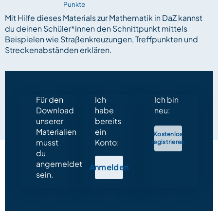
Punkte
Mit Hilfe dieses Materials zur Mathematik in DaZ kannst
du deinen Schüler*innen den Schnittpunkt mittels
Beispielen wie Straßenkreuzungen, Treffpunkten und
Streckenabständen erklären.
Für den
Ich
Ich bin
Download
habe
neu:
unserer
bereits
Materialien
ein
Kostenlos
musst
Konto:
registrieren
du
angemeldet
Anmelden
sein.