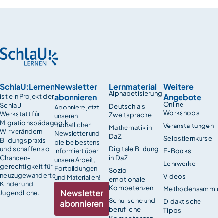
SchlaU:Lernen
Newsletter
Lernmaterial
Weitere
Alphabetisierung
abonnieren
Angebote
ist ein Projekt der
Online-
SchlaU-
Deutsch als
Abonniere jetzt
Workshops
Werkstatt für
Zweitsprache
unseren
Migrationspädagogik.
monatlichen
Veranstaltungen
Mathematik in
Wir verändern
Newsletter und
DaZ
Selbstlernkurse
Bildungspraxis
bleibe bestens
und schaffen so
Digitale Bildung
informiert über
E-Books
Chancen­
in DaZ
unsere Arbeit,
Lehrwerke
gerechtigkeit für
Fortbildungen
Sozio-
neuzugewanderte
Videos
und Materialien!
emotionale
Kinder und
Kompetenzen
Methodensamml
Newsletter
Jugendliche.
Schulische und
Didaktische
abonnieren
berufliche
Tipps