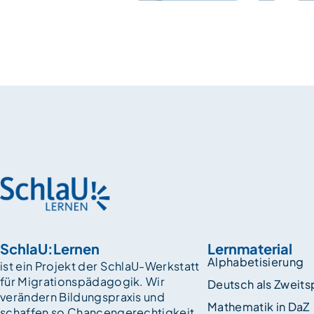
SchlaU:Lernen
Lernmaterial
Alphabetisierung
ist ein Projekt der SchlaU-Werkstatt
für Migrationspädagogik. Wir
Deutsch als Zweit
verändern Bildungspraxis und
Mathematik in DaZ
schaffen so Chancen­gerechtigkeit