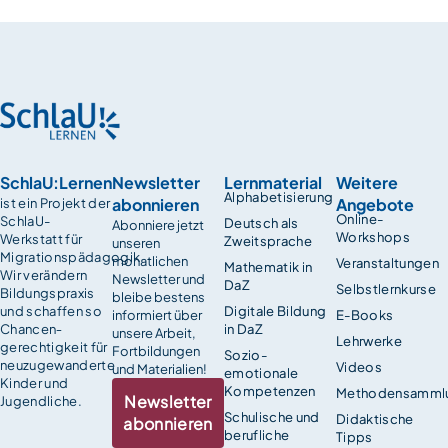
SchlaU:Lernen
Newsletter
Lernmaterial
Weitere
Alphabetisierung
abonnieren
Angebote
ist ein Projekt der
Online-
SchlaU-
Deutsch als
Abonniere jetzt
Workshops
Werkstatt für
Zweitsprache
unseren
Migrationspädagogik.
monatlichen
Veranstaltungen
Mathematik in
Wir verändern
Newsletter und
DaZ
Selbstlernkurse
Bildungspraxis
bleibe bestens
und schaffen so
Digitale Bildung
informiert über
E-Books
Chancen­
in DaZ
unsere Arbeit,
Lehrwerke
gerechtigkeit für
Fortbildungen
Sozio-
neuzugewanderte
Videos
und Materialien!
emotionale
Kinder und
Kompetenzen
Methodensamml
Newsletter
Jugendliche.
Schulische und
Didaktische
abonnieren
berufliche
Tipps