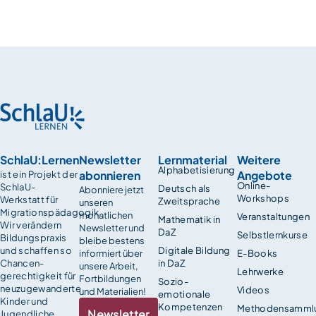
SchlaU:Lernen
Newsletter
Lernmaterial
Weitere
Alphabetisierung
abonnieren
Angebote
ist ein Projekt der
Online-
SchlaU-
Deutsch als
Abonniere jetzt
Workshops
Werkstatt für
Zweitsprache
unseren
Migrationspädagogik.
monatlichen
Veranstaltungen
Mathematik in
Wir verändern
Newsletter und
DaZ
Selbstlernkurse
Bildungspraxis
bleibe bestens
und schaffen so
Digitale Bildung
informiert über
E-Books
Chancen­
in DaZ
unsere Arbeit,
Lehrwerke
gerechtigkeit für
Fortbildungen
Sozio-
neuzugewanderte
Videos
und Materialien!
emotionale
Kinder und
Kompetenzen
Methodensamml
Newsletter
Jugendliche.