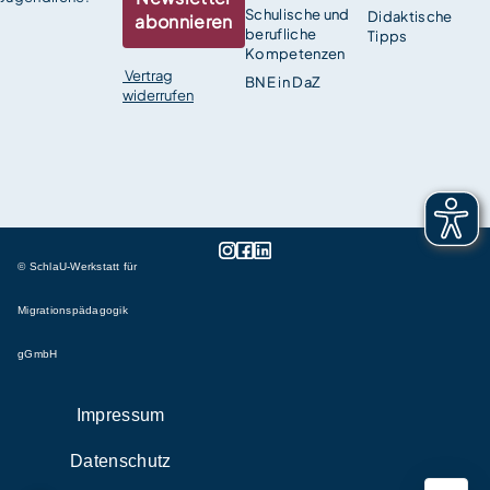
Schulische und
Didaktische
abonnieren
berufliche
Tipps
Kompetenzen
Vertrag
BNE in DaZ
widerrufen
© SchlaU-Werkstatt für
Migrationspädagogik
gGmbH
Impressum
Datenschutz