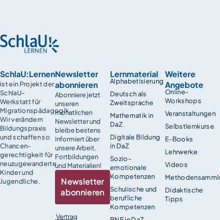
SchlaU:Lernen
Newsletter
Lernmaterial
Weitere
Alphabetisierung
abonnieren
Angebote
ist ein Projekt der
Online-
SchlaU-
Deutsch als
Abonniere jetzt
Workshops
Werkstatt für
Zweitsprache
unseren
Migrationspädagogik.
monatlichen
Veranstaltungen
Mathematik in
Wir verändern
Newsletter und
DaZ
Selbstlernkurse
Bildungspraxis
bleibe bestens
und schaffen so
Digitale Bildung
informiert über
E-Books
Chancen­
in DaZ
unsere Arbeit,
Lehrwerke
gerechtigkeit für
Fortbildungen
Sozio-
neuzugewanderte
Videos
und Materialien!
emotionale
Kinder und
Kompetenzen
Methodensamml
Newsletter
Jugendliche.
Schulische und
Didaktische
abonnieren
berufliche
Tipps
Kompetenzen
Vertrag
BNE in DaZ