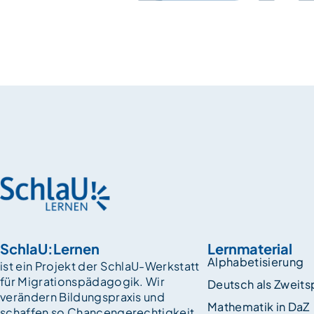
SchlaU:Lernen
Lernmaterial
Alphabetisierung
ist ein Projekt der SchlaU-Werkstatt
für Migrationspädagogik. Wir
Deutsch als Zweit
verändern Bildungspraxis und
Mathematik in DaZ
schaffen so Chancen­gerechtigkeit