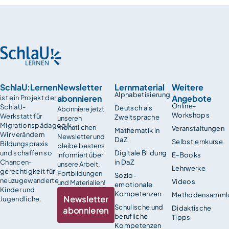
SchlaU:Lernen
Newsletter
Lernmaterial
Weitere
Alphabetisierung
abonnieren
Angebote
ist ein Projekt der
Online-
SchlaU-
Deutsch als
Abonniere jetzt
Workshops
Werkstatt für
Zweitsprache
unseren
Migrationspädagogik.
monatlichen
Veranstaltungen
Mathematik in
Wir verändern
Newsletter und
DaZ
Selbstlernkurse
Bildungspraxis
bleibe bestens
und schaffen so
Digitale Bildung
informiert über
E-Books
Chancen­
in DaZ
unsere Arbeit,
Lehrwerke
gerechtigkeit für
Fortbildungen
Sozio-
neuzugewanderte
Videos
und Materialien!
emotionale
Kinder und
Kompetenzen
Methodensamml
Newsletter
Jugendliche.
Schulische und
Didaktische
abonnieren
berufliche
Tipps
Kompetenzen