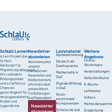
SchlaU:Lernen
Newsletter
Lernmaterial
Weitere
Alphabetisierung
abonnieren
Angebote
ist ein Projekt der
Online-
SchlaU-
Deutsch als
Abonniere jetzt
Workshops
Werkstatt für
Zweitsprache
unseren
Migrationspädagogik.
monatlichen
Veranstaltungen
Mathematik in
Wir verändern
Newsletter und
DaZ
Selbstlernkurse
Bildungspraxis
bleibe bestens
und schaffen so
Digitale Bildung
informiert über
E-Books
Chancen­
in DaZ
unsere Arbeit,
Lehrwerke
gerechtigkeit für
Fortbildungen
Sozio-
neuzugewanderte
Videos
und Materialien!
emotionale
Kinder und
Kompetenzen
Methodensamml
Newsletter
Jugendliche.
Schulische und
Didaktische
abonnieren