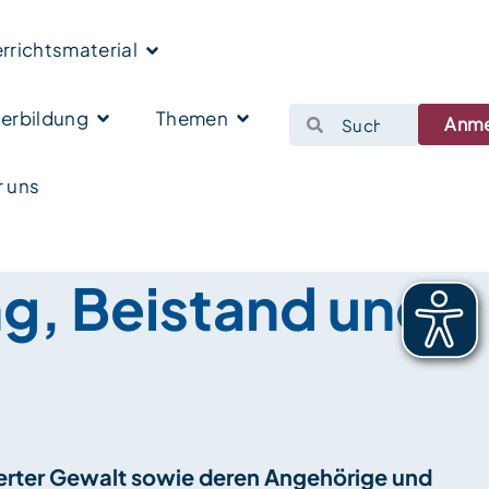
rrichtsmaterial
erbildung
Themen
Anm
 uns
g, Beistand und
vierter Gewalt sowie deren Angehörige und