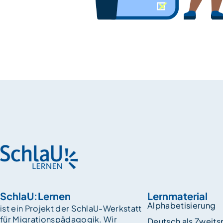
SchlaU:Lernen
Lernmaterial
Alphabetisierung
ist ein Projekt der SchlaU-Werkstatt
für Migrationspädagogik. Wir
Deutsch als Zweit