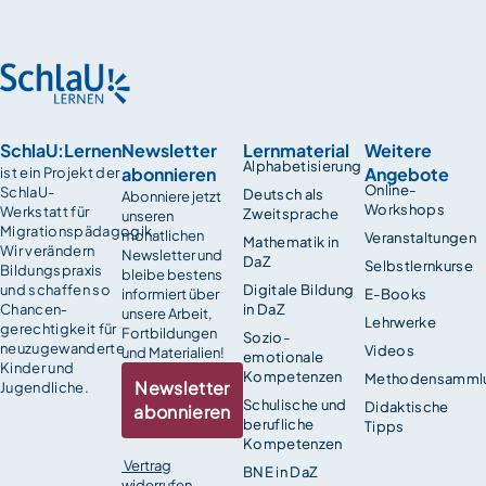
SchlaU:Lernen
Newsletter
Lernmaterial
Weitere
Alphabetisierung
abonnieren
Angebote
ist ein Projekt der
Online-
SchlaU-
Deutsch als
Abonniere jetzt
Workshops
Werkstatt für
Zweitsprache
unseren
Migrationspädagogik.
monatlichen
Veranstaltungen
Mathematik in
Wir verändern
Newsletter und
DaZ
Selbstlernkurse
Bildungspraxis
bleibe bestens
und schaffen so
Digitale Bildung
informiert über
E-Books
Chancen­
in DaZ
unsere Arbeit,
Lehrwerke
gerechtigkeit für
Fortbildungen
Sozio-
neuzugewanderte
Videos
und Materialien!
emotionale
Kinder und
Kompetenzen
Methodensamml
Newsletter
Jugendliche.
Schulische und
Didaktische
abonnieren
berufliche
Tipps
Kompetenzen
Vertrag
BNE in DaZ
widerrufen