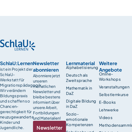
SchlaU:Lernen
Newsletter
Lernmaterial
Weitere
Alphabetisierung
abonnieren
Angebote
ist ein Projekt der
Online-
SchlaU-
Deutsch als
Abonniere jetzt
Workshops
Werkstatt für
Zweitsprache
unseren
Migrationspädagogik.
monatlichen
Veranstaltungen
Mathematik in
Wir verändern
Newsletter und
DaZ
Selbstlernkurse
Bildungspraxis
bleibe bestens
und schaffen so
Digitale Bildung
informiert über
E-Books
Chancen­
in DaZ
unsere Arbeit,
Lehrwerke
gerechtigkeit für
Fortbildungen
Sozio-
neuzugewanderte
Videos
und Materialien!
emotionale
Kinder und
Kompetenzen
Methodensamml
Newsletter
Jugendliche.