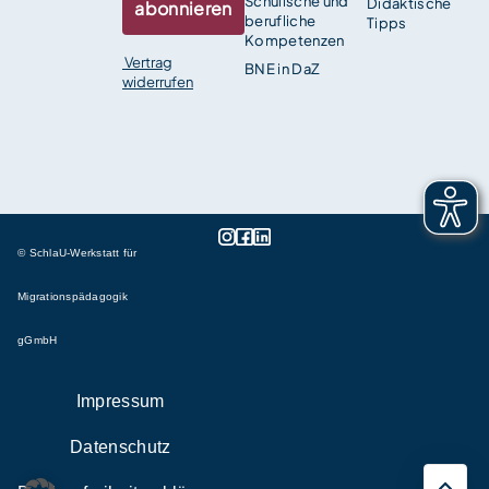
Schulische und
Didaktische
abonnieren
berufliche
Tipps
Kompetenzen
Vertrag
BNE in DaZ
widerrufen
© SchlaU-Werkstatt für
Migrationspädagogik
gGmbH
Impressum
Datenschutz