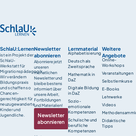
SchlaU:Lernen
Newsletter
Lernmaterial
Weitere
Alphabetisierung
abonnieren
Angebote
ist ein Projekt der
Online-
SchlaU-
Deutsch als
Abonniere jetzt
Workshops
Werkstatt für
Zweitsprache
unseren
Migrationspädagogik.
monatlichen
Veranstaltungen
Mathematik in
Wir verändern
Newsletter und
DaZ
Selbstlernkurse
Bildungspraxis
bleibe bestens
und schaffen so
Digitale Bildung
informiert über
E-Books
Chancen­
in DaZ
unsere Arbeit,
Lehrwerke
gerechtigkeit für
Fortbildungen
Sozio-
neuzugewanderte
Videos
und Materialien!
emotionale
Kinder und
Kompetenzen
Methodensamml
Newsletter
Jugendliche.
Schulische und
Didaktische
abonnieren
berufliche
Tipps
Kompetenzen