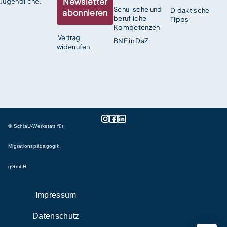
Newsletter
Jugendliche.
Schulische und
Didaktische
abonnieren
berufliche
Tipps
Kompetenzen
Vertrag
BNE in DaZ
widerrufen
© SchlaU-Werkstatt für
Migrationspädagogik
gGmbH
Impressum
Datenschutz