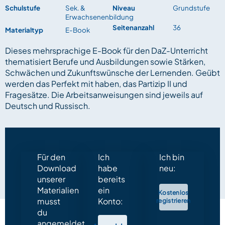
Schulstufe
Sek. &
Niveau
Grundstufe
Erwachsenenbildung
Seitenanzahl
36
Materialtyp
E-Book
Dieses mehrsprachige E-Book für den DaZ-Unterricht
thematisiert Berufe und Ausbildungen sowie Stärken,
Schwächen und Zukunftswünsche der Lernenden. Geübt
werden das Perfekt mit haben, das Partizip II und
Fragesätze. Die Arbeitsanweisungen sind jeweils auf
Deutsch und Russisch.
Für den
Ich
Ich bin
Download
habe
neu:
unserer
bereits
Materialien
ein
Kostenlos
musst
Konto:
registrieren
du
angemeldet