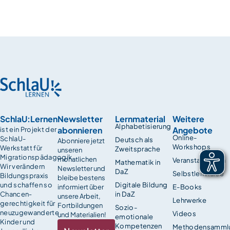
SchlaU:Lernen
Newsletter
Lernmaterial
Weitere
Alphabetisierung
abonnieren
Angebote
ist ein Projekt der
Online-
SchlaU-
Deutsch als
Abonniere jetzt
Workshops
Werkstatt für
Zweitsprache
unseren
Migrationspädagogik.
monatlichen
Veranstaltungen
Mathematik in
Wir verändern
Newsletter und
DaZ
Selbstlernkurse
Bildungspraxis
bleibe bestens
und schaffen so
Digitale Bildung
informiert über
E-Books
Chancen­
in DaZ
unsere Arbeit,
Lehrwerke
gerechtigkeit für
Fortbildungen
Sozio-
neuzugewanderte
Videos
und Materialien!
emotionale
Kinder und
Kompetenzen
Methodensamml