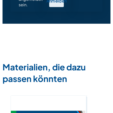
Anmelden
sein.
Materialien, die dazu
passen könnten
E-Book „M
Deutsch +