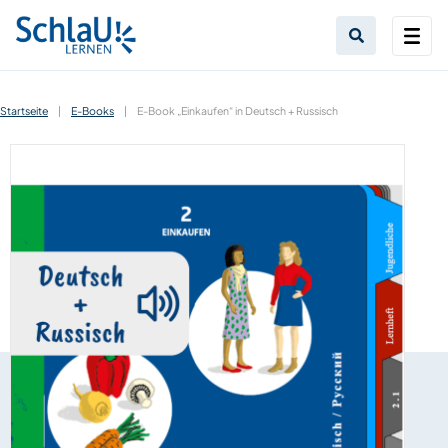
Startseite
|
E-Books
|
E-Book „Einkaufen“ in Deutsch + Russisch