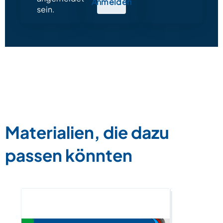
Anmelden
sein.
Materialien, die dazu
passen könnten
E-Book „H
in Deutsch