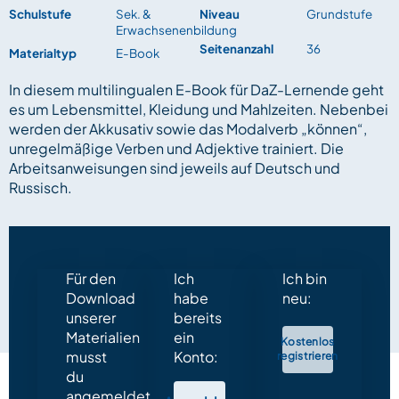
Schulstufe
Sek. &
Niveau
Grundstufe
Erwachsenenbildung
Seitenanzahl
36
Materialtyp
E-Book
In diesem multilingualen E-Book für DaZ-Lernende geht
es um Lebensmittel, Kleidung und Mahlzeiten. Nebenbei
werden der Akkusativ sowie das Modalverb „können“,
unregelmäßige Verben und Adjektive trainiert. Die
Arbeitsanweisungen sind jeweils auf Deutsch und
Russisch.
Für den
Ich
Ich bin
Download
habe
neu:
unserer
bereits
Materialien
ein
Kostenlos
musst
Konto:
registrieren
du
angemeldet