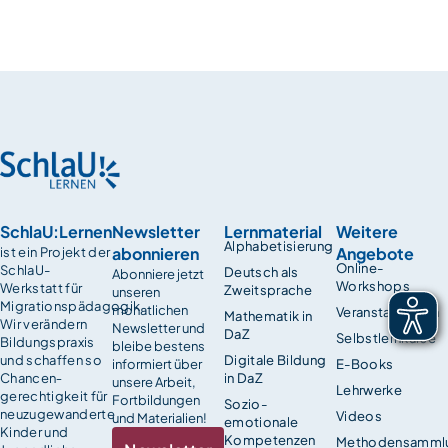
SchlaU:Lernen
Newsletter
Lernmaterial
Weitere
Alphabetisierung
abonnieren
Angebote
ist ein Projekt der
Online-
SchlaU-
Deutsch als
Abonniere jetzt
Workshops
Werkstatt für
Zweitsprache
unseren
Migrationspädagogik.
monatlichen
Veranstaltungen
Mathematik in
Wir verändern
Newsletter und
DaZ
Selbstlernkurse
Bildungspraxis
bleibe bestens
und schaffen so
Digitale Bildung
informiert über
E-Books
Chancen­
in DaZ
unsere Arbeit,
Lehrwerke
gerechtigkeit für
Fortbildungen
Sozio-
neuzugewanderte
Videos
und Materialien!
emotionale
Kinder und
Kompetenzen
Methodensamml