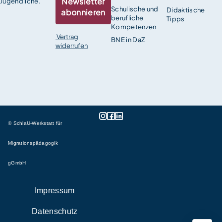
Newsletter
Jugendliche.
Schulische und
Didaktische
abonnieren
berufliche
Tipps
Kompetenzen
Vertrag
BNE in DaZ
widerrufen
© SchlaU-Werkstatt für
Migrationspädagogik
gGmbH
Impressum
Datenschutz