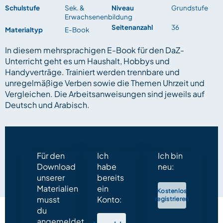
Schulstufe
Sek. &
Niveau
Grundstufe
Erwachsenenbildung
Seitenanzahl
36
Materialtyp
E-Book
In diesem mehrsprachigen E-Book für den DaZ-
Unterricht geht es um Haushalt, Hobbys und
Handyverträge. Trainiert werden trennbare und
unregelmäßige Verben sowie die Themen Uhrzeit und
Vergleichen. Die Arbeitsanweisungen sind jeweils auf
Deutsch und Arabisch.
Für den
Ich
Ich bin
Download
habe
neu:
unserer
bereits
Materialien
ein
Kostenlos
musst
Konto:
registrieren
du
angemeldet