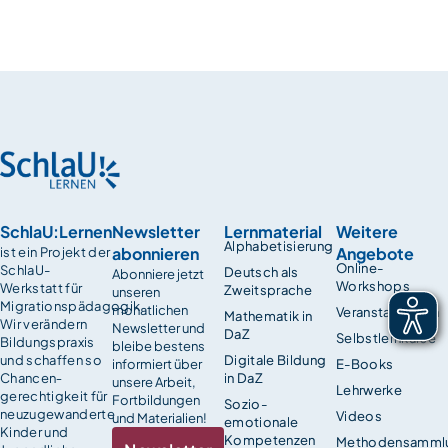
SchlaU:Lernen
Newsletter
Lernmaterial
Weitere
Alphabetisierung
abonnieren
Angebote
ist ein Projekt der
Online-
SchlaU-
Deutsch als
Abonniere jetzt
Workshops
Werkstatt für
Zweitsprache
unseren
Migrationspädagogik.
monatlichen
Veranstaltungen
Mathematik in
Wir verändern
Newsletter und
DaZ
Selbstlernkurse
Bildungspraxis
bleibe bestens
und schaffen so
Digitale Bildung
informiert über
E-Books
Chancen­
in DaZ
unsere Arbeit,
Lehrwerke
gerechtigkeit für
Fortbildungen
Sozio-
neuzugewanderte
Videos
und Materialien!
emotionale
Kinder und
Kompetenzen
Methodensamml