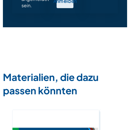
Anmelden
sein.
Materialien, die dazu
passen könnten
E-Book „W
Arabisch