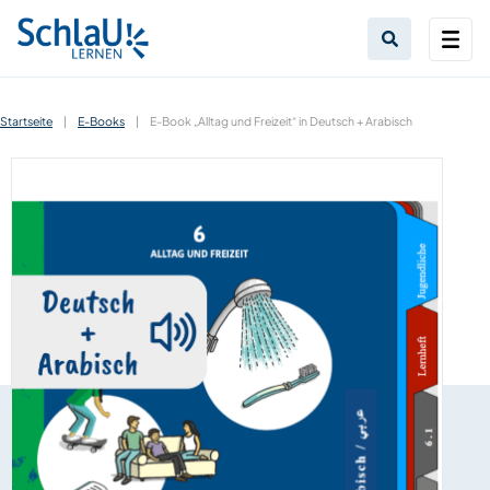
Startseite
|
E-Books
|
E-Book „Alltag und Freizeit“ in Deutsch + Arabisch