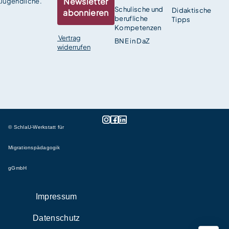
Newsletter
Jugendliche.
Schulische und
Didaktische
abonnieren
berufliche
Tipps
Kompetenzen
Vertrag
BNE in DaZ
widerrufen
© SchlaU-Werkstatt für
Migrationspädagogik
gGmbH
Impressum
Datenschutz