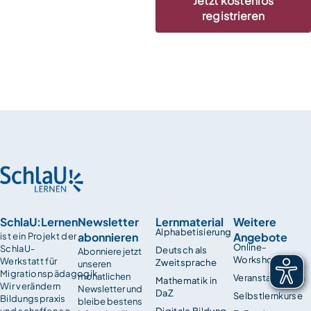
Jetzt kostenlos
registrieren
SchlaU:Lernen
Newsletter
Lernmaterial
Weitere
Alphabetisierung
abonnieren
Angebote
ist ein Projekt der
Online-
SchlaU-
Deutsch als
Abonniere jetzt
Workshops
Werkstatt für
Zweitsprache
unseren
Migrationspädagogik.
monatlichen
Veranstaltungen
Mathematik in
Wir verändern
Newsletter und
DaZ
Selbstlernkurse
Bildungspraxis
bleibe bestens
und schaffen so
Digitale Bildung