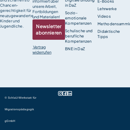
informiert über
E-Books
Chancen­
in DaZ
unsere Arbeit,
Lehrwerke
gerechtigkeit für
Fortbildungen
Sozio-
neuzugewanderte
Videos
und Materialien!
emotionale
Kinder und
Kompetenzen
Methodensamml
Newsletter
Jugendliche.
Schulische und
Didaktische
abonnieren
berufliche
Tipps
Kompetenzen
Vertrag
BNE in DaZ
widerrufen
© SchlaU-Werkstatt für
Migrationspädagogik
gGmbH