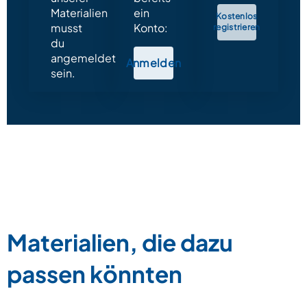
Materialien
ein
Kostenlos
musst
Konto:
registrieren
du
angemeldet
Anmelden
sein.
Materialien, die dazu
passen könnten