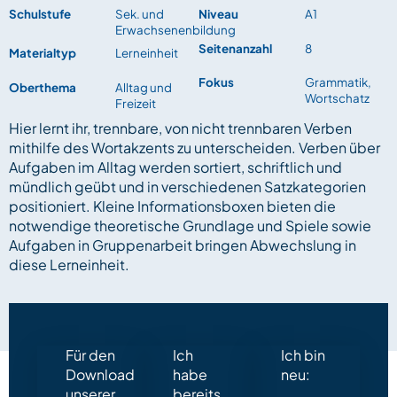
Schulstufe
Sek. und
Niveau
A1
Erwachsenenbildung
Seitenanzahl
8
Materialtyp
Lerneinheit
Fokus
Grammatik,
Oberthema
Alltag und
Wortschatz
Freizeit
Hier lernt ihr, trennbare, von nicht trennbaren Verben
mithilfe des Wortakzents zu unterscheiden. Verben über
Aufgaben im Alltag werden sortiert, schriftlich und
mündlich geübt und in verschiedenen Satzkategorien
positioniert. Kleine Informationsboxen bieten die
notwendige theoretische Grundlage und Spiele sowie
Aufgaben in Gruppenarbeit bringen Abwechslung in
diese Lerneinheit.
Für den
Ich
Ich bin
Download
habe
neu:
unserer
bereits