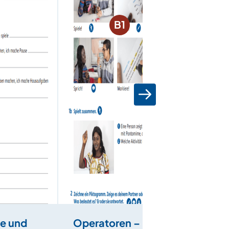
B1
te und
Operatoren –