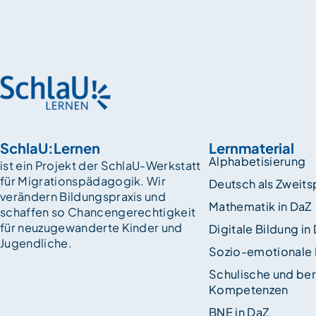
SchlaU:Lernen
Lernmaterial
Alphabetisierung
ist ein Projekt der SchlaU-Werkstatt
für Migrationspädagogik. Wir
Deutsch als Zweit
verändern Bildungspraxis und
Mathematik in DaZ
schaffen so Chancen­gerechtigkeit
für neuzugewanderte Kinder und
Digitale Bildung in
Jugendliche.
Sozio-emotionale
Schulische und ber
Kompetenzen
BNE in DaZ