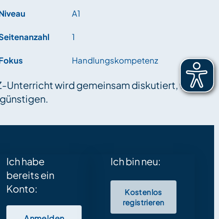
Niveau
A1
Seitenanzahl
1
Fokus
Handlungskompetenz
aZ-Unterricht wird gemeinsam diskutiert, welche
egünstigen.
Ich habe
Ich bin neu:
bereits ein
Konto:
Kostenlos
registrieren
Anmelden