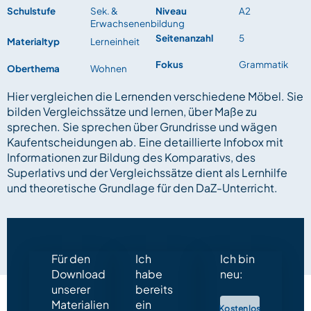
Schulstufe
Sek. &
Niveau
A2
Erwachsenenbildung
Seitenanzahl
5
Materialtyp
Lerneinheit
Fokus
Grammatik
Oberthema
Wohnen
Hier vergleichen die Lernenden verschiedene Möbel. Sie
bilden Vergleichssätze und lernen, über Maße zu
sprechen. Sie sprechen über Grundrisse und wägen
Kaufentscheidungen ab. Eine detaillierte Infobox mit
Informationen zur Bildung des Komparativs, des
Superlativs und der Vergleichssätze dient als Lernhilfe
und theoretische Grundlage für den DaZ-Unterricht.
Für den
Ich
Ich bin
Download
habe
neu:
unserer
bereits
Materialien
ein
Kostenlos