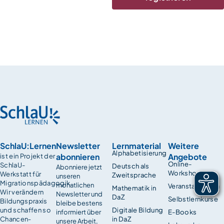
SchlaU:Lernen
Newsletter
Lernmaterial
Weitere
Alphabetisierung
abonnieren
Angebote
ist ein Projekt der
Online-
SchlaU-
Deutsch als
Abonniere jetzt
Workshops
Werkstatt für
Zweitsprache
unseren
Migrationspädagogik.
monatlichen
Veranstaltungen
Mathematik in
Wir verändern
Newsletter und
DaZ
Selbstlernkurse
Bildungspraxis
bleibe bestens
und schaffen so
Digitale Bildung
informiert über
E-Books
Chancen­
in DaZ
unsere Arbeit,