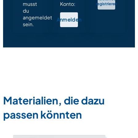
musst
Konto:
registrieren
du
angemeldet
Anmelden
sein.
Materialien, die dazu
passen könnten