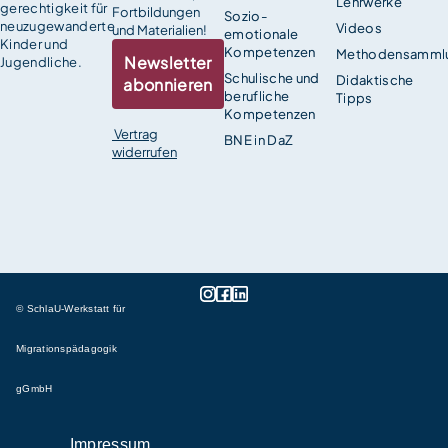
Lehrwerke
gerechtigkeit für
Fortbildungen
Sozio-
neuzugewanderte
Videos
und Materialien!
emotionale
Kinder und
Kompetenzen
Methodensamml
Newsletter
Jugendliche.
Schulische und
Didaktische
abonnieren
berufliche
Tipps
Kompetenzen
Vertrag
BNE in DaZ
widerrufen
© SchlaU-Werkstatt für
Migrationspädagogik
gGmbH
Impressum