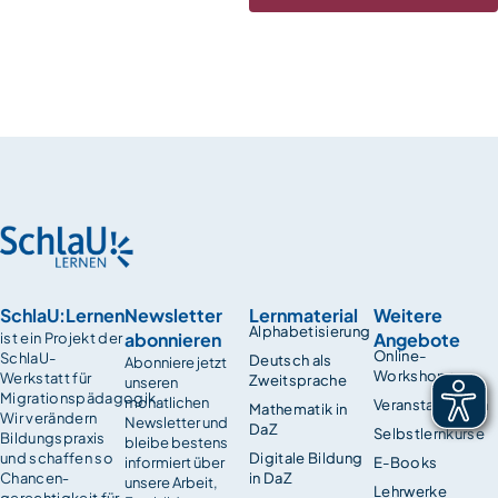
SchlaU:Lernen
Newsletter
Lernmaterial
Weitere
Alphabetisierung
abonnieren
Angebote
ist ein Projekt der
Online-
SchlaU-
Deutsch als
Abonniere jetzt
Workshops
Werkstatt für
Zweitsprache
unseren
Migrationspädagogik.
monatlichen
Veranstaltungen
Mathematik in
Wir verändern
Newsletter und
DaZ
Selbstlernkurse
Bildungspraxis
bleibe bestens
und schaffen so
Digitale Bildung
informiert über
E-Books
Chancen­
in DaZ
unsere Arbeit,
Lehrwerke
gerechtigkeit für