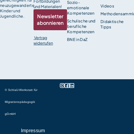
Fortbildungen
Sozio-
neuzugewanderte
Videos
und Materialien!
emotionale
Kinder und
Kompetenzen
Methodensamml
Newsletter
Jugendliche.
Schulische und
Didaktische
abonnieren
berufliche
Tipps
Kompetenzen
Vertrag
BNE in DaZ
widerrufen
© SchlaU-Werkstatt für
Migrationspädagogik
gGmbH
Impressum