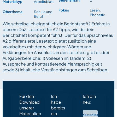
Seitenanzahl
2
Materialtyp
Arbeitsblatt
Fokus
Lesen,
Oberthema
Schule und
Phonetik
Beruf
Wie schreibe ich eigentlich ein Berichtsheft? Erfahre in
diesem DaZ-Lesetext für A2 Tipps, wie du dein
Berichtsheft kompetent führst. Der für das Sprachniveau
A2 differenzierte Lesetext bietet zusätzlich eine
Vokabelbox mit den wichtigsten Wörtern und
Erklärungen. Im Anschluss an den Lesetext gibt es drei
Aufgabenbereiche: 1) Vorlesen im Tandem, 2)
Aussprache und kontrastierende Mehrsprachigkeit
sowie 3) inhaltliche Verständnisfragen zum Schreiben.
Für den
Ich
Ich bin
Download
habe
neu:
unserer
bereits
Materialien
ein
Kostenlos