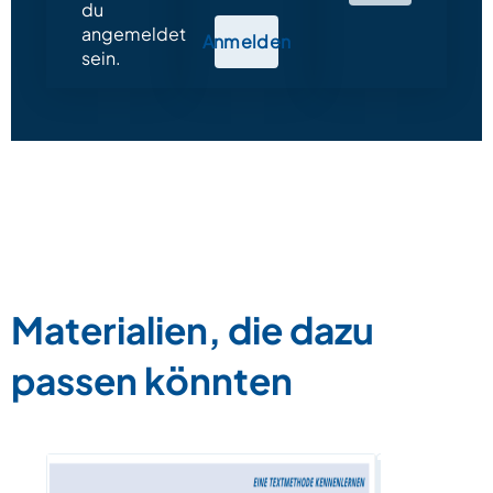
du
angemeldet
Anmelden
sein.
Materialien, die dazu
passen könnten
Lesetext –