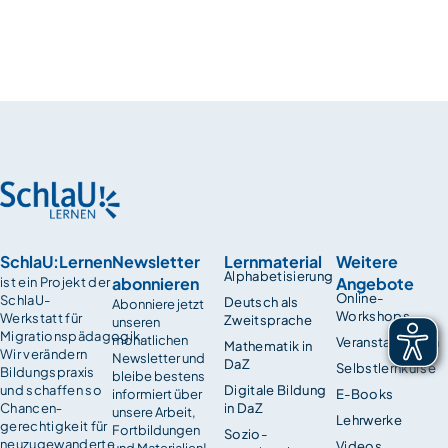
SchlaU:Lernen
Newsletter
Lernmaterial
Weitere
Alphabetisierung
abonnieren
Angebote
ist ein Projekt der
Online-
SchlaU-
Deutsch als
Abonniere jetzt
Workshops
Werkstatt für
Zweitsprache
unseren
Migrationspädagogik.
monatlichen
Veranstaltungen
Mathematik in
Wir verändern
Newsletter und
DaZ
Selbstlernkurse
Bildungspraxis
bleibe bestens
und schaffen so
Digitale Bildung
informiert über
E-Books
Chancen­
in DaZ
unsere Arbeit,
Lehrwerke
gerechtigkeit für
Fortbildungen
Sozio-
neuzugewanderte
Videos
und Materialien!