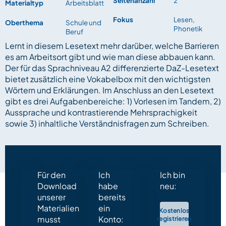
Seitenanzahl
2
Materialtyp
Arbeitsblatt
Fokus
Lesen,
Oberthema
Schule und
Phonetik
Beruf
Lernt in diesem Lesetext mehr darüber, welche Barrieren
es am Arbeitsort gibt und wie man diese abbauen kann.
Der für das Sprachniveau A2 differenzierte DaZ-Lesetext
bietet zusätzlich eine Vokabelbox mit den wichtigsten
Wörtern und Erklärungen. Im Anschluss an den Lesetext
gibt es drei Aufgabenbereiche: 1) Vorlesen im Tandem, 2)
Aussprache und kontrastierende Mehrsprachigkeit
sowie 3) inhaltliche Verständnisfragen zum Schreiben.
Für den
Ich
Ich bin
Download
habe
neu:
unserer
bereits
Materialien
ein
Kostenlos
musst
Konto:
registrieren