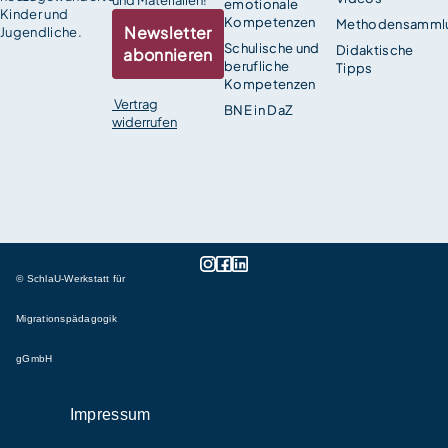
emotionale
Kinder und
Kompetenzen
Methodensamml
Newsletter
Jugendliche.
Schulische und
Didaktische
abonnieren
berufliche
Tipps
Kompetenzen
Vertrag
BNE in DaZ
widerrufen
© SchlaU-Werkstatt für
Migrationspädagogik
gGmbH
Impressum