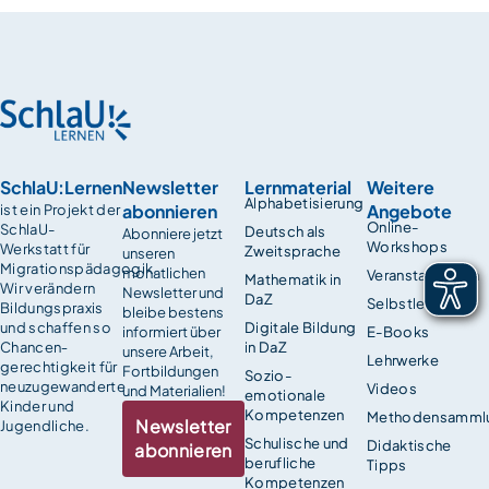
SchlaU:Lernen
Newsletter
Lernmaterial
Weitere
Alphabetisierung
abonnieren
Angebote
ist ein Projekt der
Online-
SchlaU-
Deutsch als
Abonniere jetzt
Workshops
Werkstatt für
Zweitsprache
unseren
Migrationspädagogik.
monatlichen
Veranstaltungen
Mathematik in
Wir verändern
Newsletter und
DaZ
Selbstlernkurse
Bildungspraxis
bleibe bestens
und schaffen so
Digitale Bildung
informiert über
E-Books
Chancen­
in DaZ
unsere Arbeit,
Lehrwerke
gerechtigkeit für
Fortbildungen
Sozio-
neuzugewanderte
Videos
und Materialien!
emotionale
Kinder und
Kompetenzen
Methodensamml
Newsletter
Jugendliche.
Schulische und
Didaktische
abonnieren
berufliche
Tipps
Kompetenzen