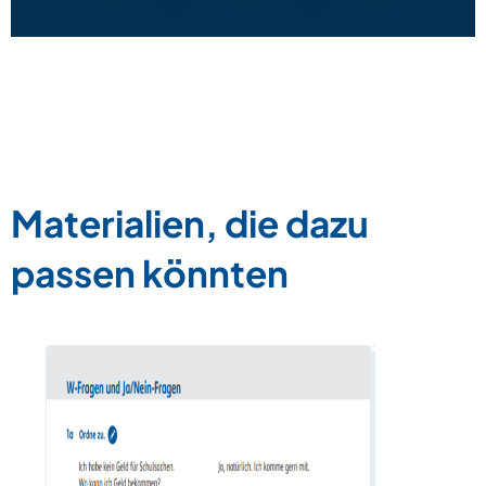
Materialien, die dazu
passen könnten
Legespiel 
Zum Materia