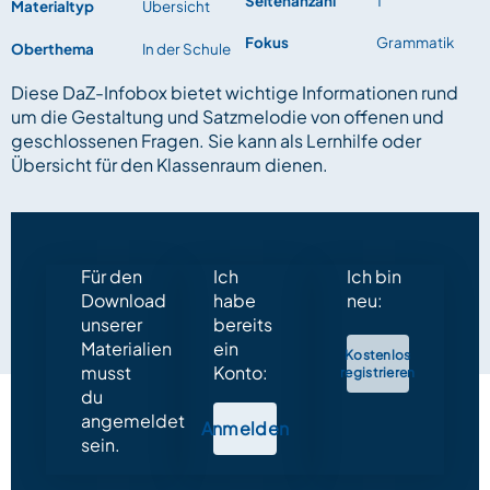
Seitenanzahl
1
Materialtyp
Übersicht
Fokus
Grammatik
Oberthema
In der Schule
Diese DaZ-Infobox bietet wichtige Informationen rund
um die Gestaltung und Satzmelodie von offenen und
geschlossenen Fragen. Sie kann als Lernhilfe oder
Übersicht für den Klassenraum dienen.
Für den
Ich
Ich bin
Download
habe
neu:
unserer
bereits
Materialien
ein
Kostenlos
musst
Konto:
registrieren
du
angemeldet
Anmelden
sein.