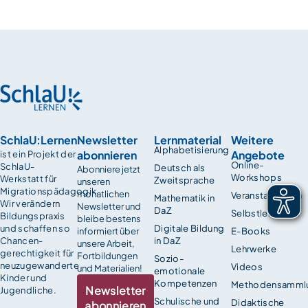
SchlaU:Lernen
Newsletter
Lernmaterial
Weitere
Alphabetisierung
abonnieren
Angebote
ist ein Projekt der
Online-
SchlaU-
Deutsch als
Abonniere jetzt
Workshops
Werkstatt für
Zweitsprache
unseren
Migrationspädagogik.
monatlichen
Veranstaltungen
Mathematik in
Wir verändern
Newsletter und
DaZ
Selbstlernkurse
Bildungspraxis
bleibe bestens
und schaffen so
Digitale Bildung
informiert über
E-Books
Chancen­
in DaZ
unsere Arbeit,
Lehrwerke
gerechtigkeit für
Fortbildungen
Sozio-
neuzugewanderte
Videos
und Materialien!
emotionale
Kinder und
Kompetenzen
Methodensamml
Newsletter
Jugendliche.
Schulische und
Didaktische
abonnieren