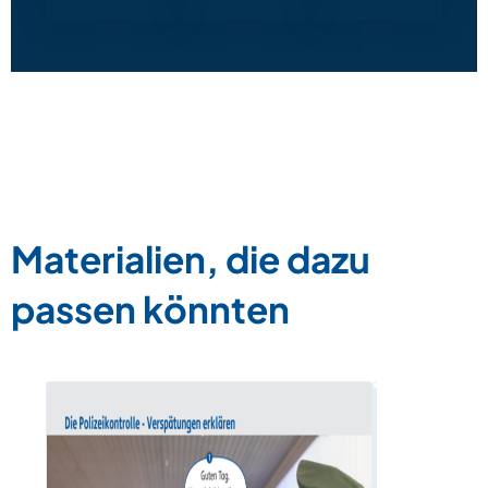
Materialien, die dazu
passen könnten
„sein“ und
Präteritu