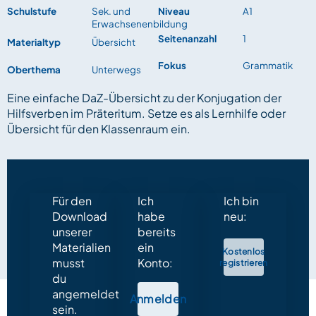
Schulstufe
Sek. und
Niveau
A1
Erwachsenenbildung
Seitenanzahl
1
Materialtyp
Übersicht
Fokus
Grammatik
Oberthema
Unterwegs
Eine einfache DaZ-Übersicht zu der Konjugation der
Hilfsverben im Präteritum. Setze es als Lernhilfe oder
Übersicht für den Klassenraum ein.
Für den
Ich
Ich bin
Download
habe
neu:
unserer
bereits
Materialien
ein
Kostenlos
musst
Konto:
registrieren
du
angemeldet
Anmelden
sein.