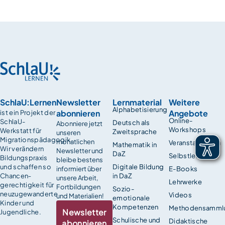
SchlaU:Lernen
Newsletter
Lernmaterial
Weitere
Alphabetisierung
abonnieren
Angebote
ist ein Projekt der
Online-
SchlaU-
Deutsch als
Abonniere jetzt
Workshops
Werkstatt für
Zweitsprache
unseren
Migrationspädagogik.
monatlichen
Veranstaltungen
Mathematik in
Wir verändern
Newsletter und
DaZ
Selbstlernkurse
Bildungspraxis
bleibe bestens
und schaffen so
Digitale Bildung
informiert über
E-Books
Chancen­
in DaZ
unsere Arbeit,
Lehrwerke
gerechtigkeit für
Fortbildungen
Sozio-
neuzugewanderte
Videos
und Materialien!
emotionale
Kinder und
Kompetenzen
Methodensamml
Newsletter
Jugendliche.
Schulische und
Didaktische
abonnieren