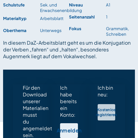
Schulstufe
Sek. und
Niveau
A1
Erwachsenenbildung
Seitenanzahl
1
Materialtyp
Arbeitsblatt
Fokus
Grammatik,
Oberthema
Unterwegs
Schreiben
In diesem DaZ-Arbeitsblatt geht es um die Konjugation
der Verben „fahren“ und „halten“, besonderes
Augenmerk liegt auf dem Vokalwechsel.
Für den
Ich
Ich bin
Download
habe
neu:
unserer
bereits
Materialien
ein
Kostenlos
musst
Konto:
registrieren
du
angemeldet
Anmelden
sein.