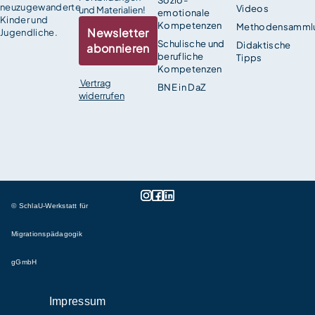
neuzugewanderte
Videos
und Materialien!
emotionale
Kinder und
Kompetenzen
Methodensamml
Newsletter
Jugendliche.
Schulische und
Didaktische
abonnieren
berufliche
Tipps
Kompetenzen
Vertrag
BNE in DaZ
widerrufen
© SchlaU-Werkstatt für
Migrationspädagogik
gGmbH
Impressum