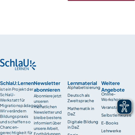
SchlaU:Lernen
Newsletter
Lernmaterial
Weitere
Alphabetisierung
abonnieren
Angebote
ist ein Projekt der
Online-
SchlaU-
Deutsch als
Abonniere jetzt
Workshops
Werkstatt für
Zweitsprache
unseren
Migrationspädagogik.
monatlichen
Veranstaltungen
Mathematik in
Wir verändern
Newsletter und
DaZ
Selbstlernkurse
Bildungspraxis
bleibe bestens
und schaffen so
Digitale Bildung
informiert über
E-Books
Chancen­
in DaZ
unsere Arbeit,
Lehrwerke
gerechtigkeit für
Fortbildungen
Sozio-