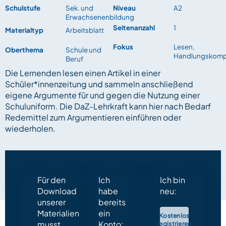
Schulstufe
Sek. und
Niveau
A2
Erwachsenenbildung
Seitenanzahl
1
Materialtyp
Arbeitsblatt
Fokus
Lesen,
Oberthema
Schule und
Handlungskomp
Beruf
Die Lernenden lesen einen Artikel in einer
Schüler*innenzeitung und sammeln anschließend
eigene Argumente für und gegen die Nutzung einer
Schuluniform. Die DaZ-Lehrkraft kann hier nach Bedarf
Redemittel zum Argumentieren einführen oder
wiederholen.
Für den
Ich
Ich bin
Download
habe
neu:
unserer
bereits
Materialien
ein
Kostenlos
musst
Konto:
registrieren