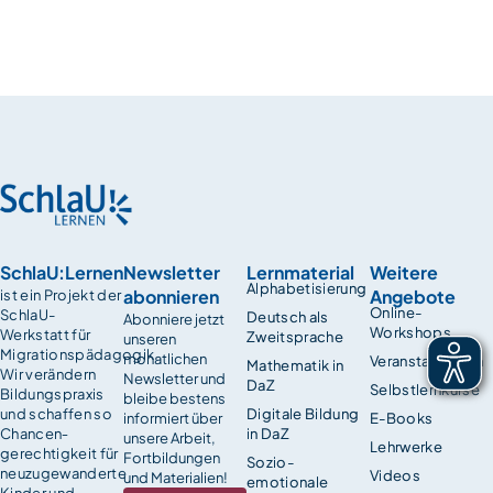
SchlaU:Lernen
Newsletter
Lernmaterial
Weitere
Alphabetisierung
abonnieren
Angebote
ist ein Projekt der
Online-
SchlaU-
Deutsch als
Abonniere jetzt
Workshops
Werkstatt für
Zweitsprache
unseren
Migrationspädagogik.
monatlichen
Veranstaltungen
Mathematik in
Wir verändern
Newsletter und
DaZ
Selbstlernkurse
Bildungspraxis
bleibe bestens
und schaffen so
Digitale Bildung
informiert über
E-Books
Chancen­
in DaZ
unsere Arbeit,
Lehrwerke
gerechtigkeit für
Fortbildungen
Sozio-
neuzugewanderte
Videos
und Materialien!
emotionale