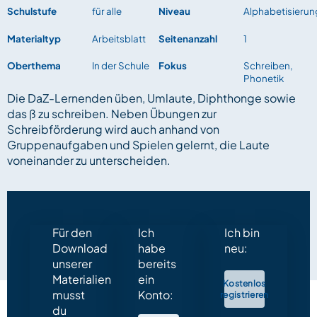
Schulstufe
für alle
Niveau
Alphabetisierun
Materialtyp
Arbeitsblatt
Seitenanzahl
1
Oberthema
In der Schule
Fokus
Schreiben,
Phonetik
Die DaZ-Lernenden üben, Umlaute, Diphthonge sowie
das ß zu schreiben. Neben Übungen zur
Schreibförderung wird auch anhand von
Gruppenaufgaben und Spielen gelernt, die Laute
voneinander zu unterscheiden.
Für den
Ich
Ich bin
Download
habe
neu:
unserer
bereits
Materialien
ein
Kostenlos
musst
Konto:
registrieren
du