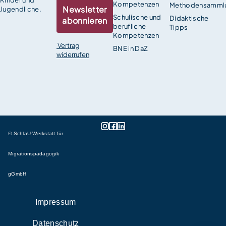
Kinder und
Kompetenzen
Methodensamml
Newsletter
Jugendliche.
Schulische und
Didaktische
abonnieren
berufliche
Tipps
Kompetenzen
Vertrag
BNE in DaZ
widerrufen
© SchlaU-Werkstatt für
Migrationspädagogik
gGmbH
Impressum
Datenschutz