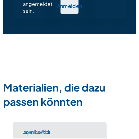
angemeldet
Anmelden
sein.
Materialien, die dazu
passen könnten
Vokal-Bing