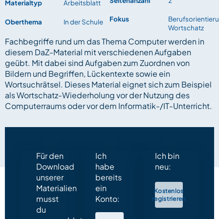
Seitenanzahl
2
Materialtyp
Arbeitsblatt
Fokus
Berufsorientier
Oberthema
In der Schule
Wortschatz
Fachbegriffe rund um das Thema Computer werden in
diesem DaZ-Material mit verschiedenen Aufgaben
geübt. Mit dabei sind Aufgaben zum Zuordnen von
Bildern und Begriffen, Lückentexte sowie ein
Wortsuchrätsel. Dieses Material eignet sich zum Beispiel
als Wortschatz-Wiederholung vor der Nutzung des
Computerraums oder vor dem Informatik-/IT-Unterricht.
Für den
Ich
Ich bin
Download
habe
neu:
unserer
bereits
Materialien
ein
Kostenlos
musst
Konto:
registrieren
du