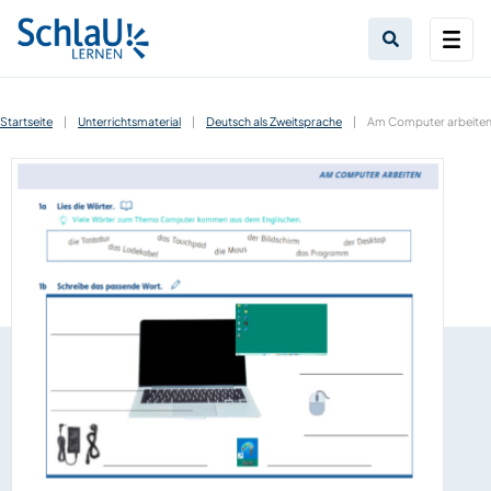
Startseite
|
Unterrichtsmaterial
|
Deutsch als Zweitsprache
|
Am Computer arbeite