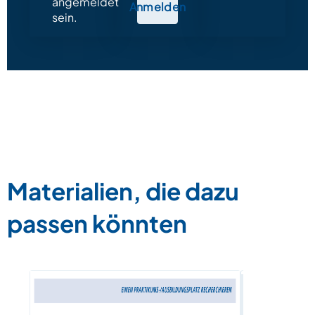
angemeldet
Anmelden
sein.
Materialien, die dazu
passen könnten
Eine Maila