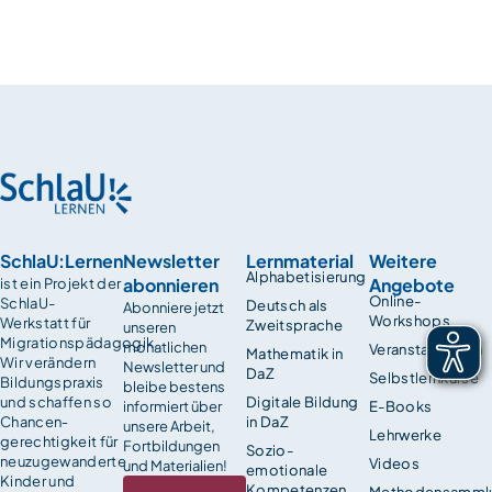
SchlaU:Lernen
Newsletter
Lernmaterial
Weitere
Alphabetisierung
abonnieren
Angebote
ist ein Projekt der
Online-
SchlaU-
Deutsch als
Abonniere jetzt
Workshops
Werkstatt für
Zweitsprache
unseren
Migrationspädagogik.
monatlichen
Veranstaltungen
Mathematik in
Wir verändern
Newsletter und
DaZ
Selbstlernkurse
Bildungspraxis
bleibe bestens
und schaffen so
Digitale Bildung
informiert über
E-Books
Chancen­
in DaZ
unsere Arbeit,
Lehrwerke
gerechtigkeit für
Fortbildungen
Sozio-
neuzugewanderte
Videos
und Materialien!
emotionale
Kinder und
Kompetenzen