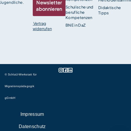
Methodensamml
Newsletter
Jugendliche.
Schulische und
Didaktische
abonnieren
berufliche
Tipps
Kompetenzen
Vertrag
BNE in DaZ
widerrufen
© SchlaU-Werkstatt für
Migrationspädagogik
gGmbH
Impressum
Datenschutz