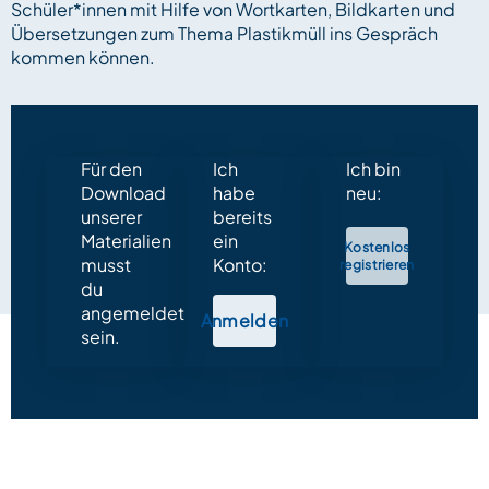
Schüler*innen mit Hilfe von Wortkarten, Bildkarten und
Übersetzungen zum Thema Plastikmüll ins Gespräch
kommen können.
Für den
Ich
Ich bin
Download
habe
neu:
unserer
bereits
Materialien
ein
Kostenlos
musst
Konto:
registrieren
du
angemeldet
Anmelden
sein.