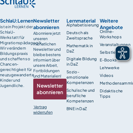
SchlaU:Lernen
Newsletter
Lernmaterial
Weitere
Alphabetisierung
abonnieren
Angebote
ist ein Projekt der
Online-
SchlaU-
Deutsch als
Abonniere jetzt
Workshops
Werkstatt für
Zweitsprache
unseren
Migrationspädagogik.
monatlichen
Veranstaltungen
Mathematik in
Wir verändern
Newsletter und
DaZ
Selbstlernkurse
Bildungspraxis
bleibe bestens
und schaffen so
Digitale Bildung
informiert über
E-Books
Chancen­
in DaZ
unsere Arbeit,
Lehrwerke
gerechtigkeit für
Fortbildungen
Sozio-
neuzugewanderte
Videos
und Materialien!
emotionale
Kinder und
Kompetenzen
Methodensamml
Newsletter
Jugendliche.
Schulische und
Didaktische
abonnieren
berufliche
Tipps
Kompetenzen
Vertrag
BNE in DaZ
widerrufen