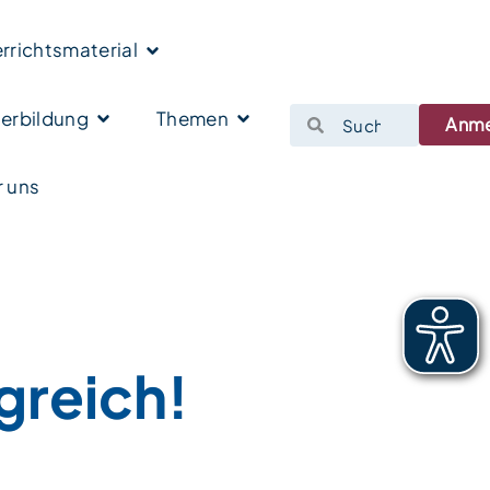
rrichtsmaterial
erbildung
Themen
Anm
 uns
greich!