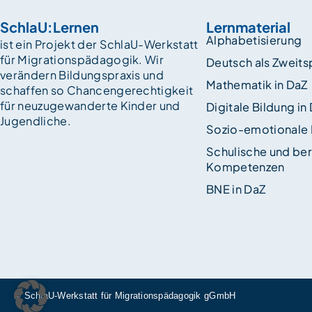
SchlaU:Lernen
Lernmaterial
Alphabetisierung
ist ein Projekt der SchlaU-Werkstatt
für Migrationspädagogik. Wir
Deutsch als Zweit
verändern Bildungspraxis und
Mathematik in DaZ
schaffen so Chancen­gerechtigkeit
für neuzugewanderte Kinder und
Digitale Bildung in
Jugendliche.
Sozio-emotionale
Schulische und ber
Kompetenzen
BNE in DaZ
© SchlaU-Werkstatt für Migrationspädagogik gGmbH