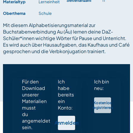
Seitenanzahl
11
Materialtyp
Lerneinheit
Oberthema
Schule
Mit diesem Alphabetisierungsmaterial zur
Buchstabenverbindung Au (Äu) lernen deine DaZ-
Schüler*innen wichtige Wörter für Pause und Unterricht.
Es wird auch über Hausaufgaben, das Kaufhaus und Café
gesprochen und die Verbkonjugation trainiert.
Für den
Ich
Ich bin
Download
habe
neu:
unserer
bereits
Materialien
ein
Kostenlos
musst
Konto:
registrieren
du
angemeldet
Anmelden
sein.