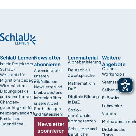
SchlaU:Lernen
Newsletter
Lernmaterial
Weitere
Alphabetisierung
abonnieren
Angebote
ist ein Projekt der
Online-
SchlaU-
Deutsch als
Abonniere jetzt
Workshops
Werkstatt für
Zweitsprache
unseren
Migrationspädagogik.
monatlichen
Veranstaltungen
Mathematik in
Wir verändern
Newsletter und
DaZ
Selbstlernkurse
Bildungspraxis
bleibe bestens
und schaffen so
Digitale Bildung
informiert über
E-Books
Chancen­
in DaZ
unsere Arbeit,
Lehrwerke
gerechtigkeit für
Fortbildungen
Sozio-
neuzugewanderte
Videos
und Materialien!
emotionale
Kinder und
Kompetenzen
Methodensamml
Newsletter
Jugendliche.
Schulische und
Didaktische
abonnieren
berufliche
Tipps