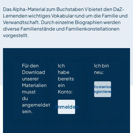
Das Alpha-Material zum Buchstaben V bietet den DaZ-
Lernenden wichtiges Vokabular rund um die Familie und
Verwandtschaft. Durch einzelne Biographien werden
diverse Familienstände und Familienkonstellationen
vorgestellt.
Für den
Ich
Ich bin
Download
habe
neu:
unserer
bereits
Materialien
ein
Kostenlos
musst
Konto:
registrieren
du
angemeldet
Anmelden
sein.