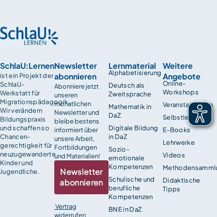
SchlaU:Lernen
Newsletter
Lernmaterial
Weitere
Alphabetisierung
abonnieren
Angebote
ist ein Projekt der
Online-
SchlaU-
Deutsch als
Abonniere jetzt
Workshops
Werkstatt für
Zweitsprache
unseren
Migrationspädagogik.
monatlichen
Veranstaltungen
Mathematik in
Wir verändern
Newsletter und
DaZ
Selbstlernkurse
Bildungspraxis
bleibe bestens
und schaffen so
Digitale Bildung
informiert über
E-Books
Chancen­
in DaZ
unsere Arbeit,
Lehrwerke
gerechtigkeit für
Fortbildungen
Sozio-
neuzugewanderte
Videos
und Materialien!
emotionale
Kinder und
Kompetenzen
Methodensamml
Newsletter
Jugendliche.
Schulische und
Didaktische
abonnieren
berufliche
Tipps
Kompetenzen
Vertrag
BNE in DaZ
widerrufen