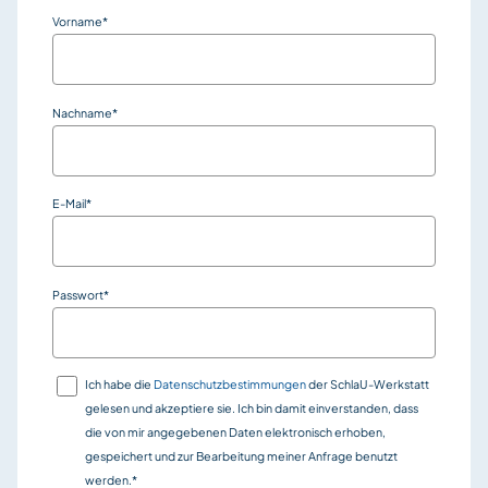
Vorname
*
Nachname
*
E-Mail
*
Passwort
*
Ich habe die
Datenschutzbestimmungen
der SchlaU-Werkstatt
gelesen und akzeptiere sie. Ich bin damit einverstanden, dass
die von mir angegebenen Daten elektronisch erhoben,
gespeichert und zur Bearbeitung meiner Anfrage benutzt
werden.*