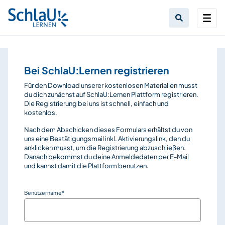
Bei SchlaU:Lernen registrieren
Für den Download unserer kostenlosen Materialien musst
du dich zunächst auf SchlaU:Lernen Plattform registrieren.
Die Registrierung bei uns ist schnell, einfach und
kostenlos.
Nach dem Abschicken dieses Formulars erhältst du von
uns eine Bestätigungsmail inkl. Aktivierungslink, den du
anklicken musst, um die Registrierung abzuschließen.
Danach bekommst du deine Anmeldedaten per E-Mail
und kannst damit die Plattform benutzen.
Benutzername
*