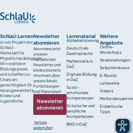
SchlaU:Lernen
Newsletter
Lernmaterial
Weitere
Alphabetisierung
abonnieren
Angebote
ist ein Projekt der
Online-
SchlaU-
Deutsch als
Abonniere jetzt
Workshops
Werkstatt für
Zweitsprache
unseren
Migrationspädagogik.
monatlichen
Veranstaltungen
Mathematik in
Wir verändern
Newsletter und
DaZ
Selbstlernkurse
Bildungspraxis
bleibe bestens
und schaffen so
Digitale Bildung
informiert über
E-Books
Chancen­
in DaZ
unsere Arbeit,
Lehrwerke
gerechtigkeit für
Fortbildungen
Sozio-
neuzugewanderte
Videos
und Materialien!
emotionale
Kinder und
Kompetenzen
Methodensamml
Newsletter
Jugendliche.
Schulische und
Didaktische
abonnieren
berufliche
Tipps
Kompetenzen
Vertrag
BNE in DaZ
widerrufen